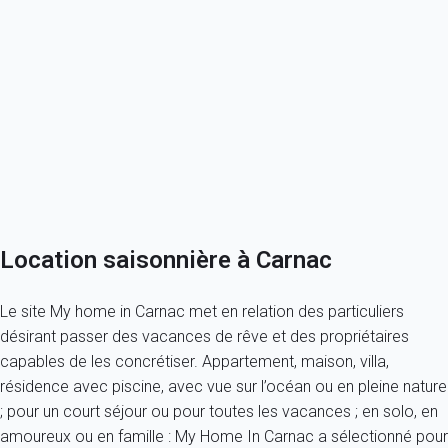
Carnac et ses sites mégalithiques
My home in Carnac
Découvrez le Golfe du Morbihan
Propriétaire à Carnac ?
Réservez en toute tranquillité
Location saisonnière à Carnac
Le site My home in Carnac met en relation des particuliers
désirant passer des vacances de rêve et des propriétaires
capables de les concrétiser. Appartement, maison, villa,
résidence avec piscine, avec vue sur l’océan ou en pleine nature
; pour un court séjour ou pour toutes les vacances ; en solo, en
amoureux ou en famille : My Home In Carnac a sélectionné pour