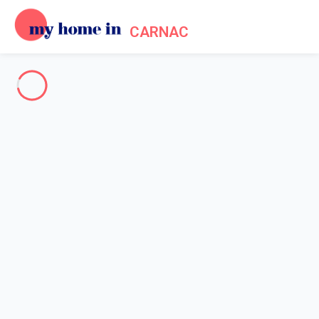
CARNAC
Nos menhirs sont à visiter, nos maisons à louer
Locations de vacances à
Carnac,
Depuis 2012, My home in vous propose à la location une
sélection de 412 maisons et appartements à Carnac.
Carnac & ses environs
-
Votre recherche
RECHERCHER