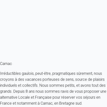
Maison 4 chambres Carnac
France - Bretagne - Carnac
6 personnes - 4 chambres - 2 salles de bain
À partir de
92€
/nuit
Ref : 12892
Fermer
Carnac
Irréductibles gaulois, peut-être, pragmatiques sûrement, nous
croyons à des vacances porteuses de sens, source de plaisirs
individuels et collectifs. Nous sommes petits, et avons tout des
grands. Depuis 8 ans nous sommes ravis de vous proposer une
alternative Locale et Française pour réserver vos séjours en
France et notamment à Carnac, en Bretagne sud.