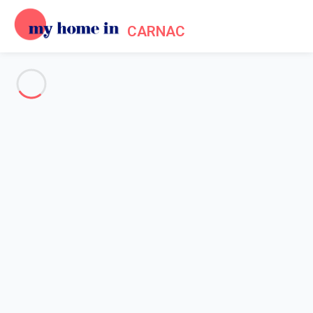
CARNAC
Voir toutes les photos
Aperçu
Description
Carte
Tarifs et disponibilités
Avis (12)
Accueil
Location maison vacances Carnac
Maison 3 chambres Carnac
Maison 3 chambres Carnac