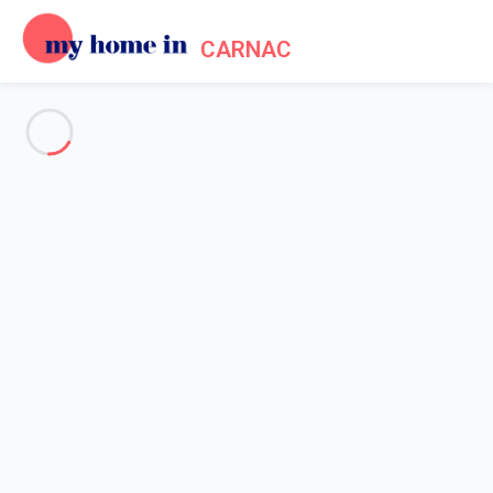
CARNAC
Voir toutes les photos
Aperçu
Description
Carte
Tarifs et disponibilités
Accueil
Location maison vacances Carnac
Maison 3 chambres Carnac
Maison 3 chambres Carnac
Hébergement proposé par
Sarah
- Membre du réseau de